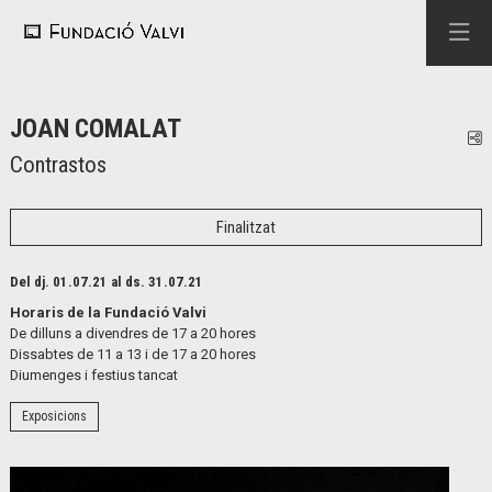
JOAN COMALAT
C
Contrastos
Finalitzat
Del dj. 01.07.21
al ds. 31.07.21
Horaris de la Fundació Valvi
De dilluns a divendres de 17 a 20 hores
Dissabtes de 11 a 13 i de 17 a 20 hores
Diumenges i festius tancat
Exposicions