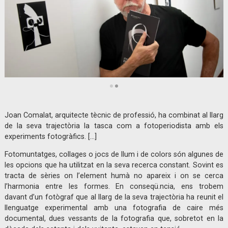
Diapositiva 2 de 2: Joan Comalat | © Claudi Valentí
Joan Comalat, arquitecte tècnic de professió, ha combinat al llarg
de la seva trajectòria la tasca com a fotoperiodista amb els
experiments fotogràfics. […]
Fotomuntatges, collages o jocs de llum i de colors són algunes de
les opcions que ha utilitzat en la seva recerca constant. Sovint es
tracta de sèries on l’element humà no apareix i on se cerca
l’harmonia entre les formes. En conseqü.ncia, ens trobem
davant d’un fotògraf que al llarg de la seva trajectòria ha reunit el
llenguatge experimental amb una fotografia de caire més
documental, dues vessants de la fotografia que, sobretot en la