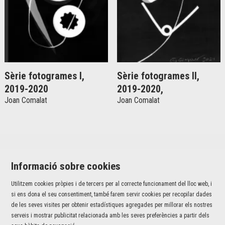
Sèrie fotogrames I,
Sèrie fotogrames II,
2019-2020
2019-2020,
Joan Comalat
Joan Comalat
Informació sobre cookies
Utilitzem cookies pròpies i de tercers per al correcte funcionament del lloc web, i
Jaume I, 42 baixos | 17001 Girona
si ens dona el seu consentiment, també farem servir cookies per recopilar dades
T 972 226 527 |
info@fundaciovalvi.cat
de les seves visites per obtenir estadístiques agregades per millorar els nostres
serveis i mostrar publicitat relacionada amb les seves preferències a partir dels
Sitemap
|
Avís Legal
|
Ús de Cookies
|
Contacte