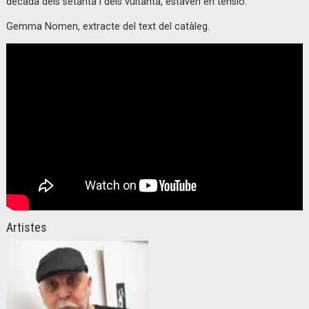
dècada dels setanta i dels vuitanta, estaven en tensió.
Gemma Nomen, extracte del text del catàleg.
Artistes