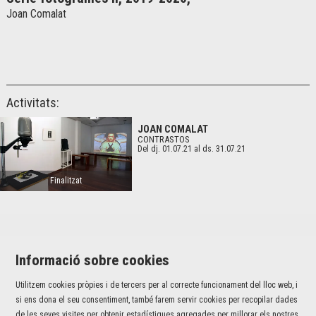
Joan Comalat
Activitats:
JOAN COMALAT
CONTRASTOS
Del dj. 01.07.21
al ds. 31.07.21
Finalitzat
Informació sobre cookies
Utilitzem cookies pròpies i de tercers per al correcte funcionament del lloc web, i
Jaume I, 42 baixos | 17001 Girona
si ens dona el seu consentiment, també farem servir cookies per recopilar dades
T 972 226 527 |
info@fundaciovalvi.cat
de les seves visites per obtenir estadístiques agregades per millorar els nostres