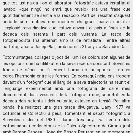
que tot just naixia i on el laboratori fotogràfic estava instal·lat al
lavabo; «que ningú no entri, que revelo» era una frase que
quotidianament se sentia a la redacció. Part del resultat d’aquest
període són imatges que mostren els grans canvis socials i
l’explosió reivindicativa que estava envaint el país a finals de la
dècada dels setanta i part dels vuitanta. La tasca de
fotoperiodista l’ha alternat amb la de retratista i entre altres
ha fotografiat a Josep Pla i, amb només 21 anys, a Salvador Dalí.
Fotomuntatges, collages o jocs de llum i de colors són algunes de
les opcions que ha utilitzat en la seva recerca constant. Sovint es
tracta de sèries on l’element humà no hi apareix i on es
cerca l’harmonia entre les formes. En consequ?.ncia, ens trobem
davant d’un fotògraf que al llarg de la seva trajectòria ha reunit el
llenguatge experimental amb una fotografia de caire més
documental, dues vessants de la fotografia que, sobretot en la
dècada dels setanta i dels vuitanta, estaven en tensió. Per altra
banda, ha realitzat una gran tasca divulgativa. L’any 1977 va
cofundar el Col·lectiu 3 peus, fomentant el debat fotogràfic a
Banyoles i, des del 1980 i durant tres anys, va ser un dels
cofundadors i codirectors de la Galeria Spectrum de Girona, junt
amb Ramon Panosa i Joaquim Bosch. Per tant, en un moment en