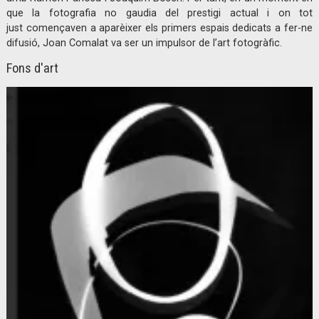
que la fotografia no gaudia del prestigi actual i on tot
just començaven a aparèixer els primers espais dedicats a fer-ne
difusió, Joan Comalat va ser un impulsor de l’art fotogràfic.
Fons d'art