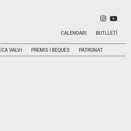
Link a in
Link 
CALENDARI
BUTLLETÍ
ECA VALVI
PREMIS I BEQUES
PATRONAT