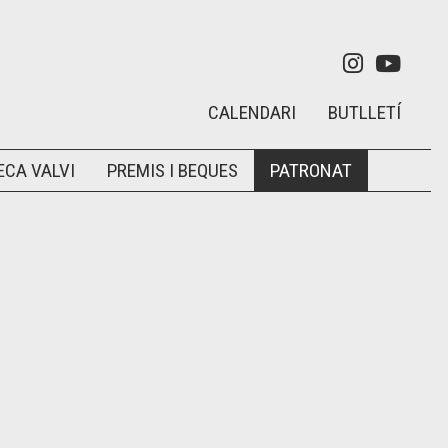
Link a in
Link 
CALENDARI
BUTLLETÍ
ECA VALVI
PREMIS I BEQUES
PATRONAT