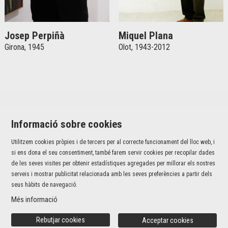
Josep Perpiñà
Miquel Plana
Girona, 1945
Olot, 1943-2012
Informació sobre cookies
Utilitzem cookies pròpies i de tercers per al correcte funcionament del lloc web, i
Jaume I, 42 baixos | 17001 Girona
si ens dona el seu consentiment, també farem servir cookies per recopilar dades
T 972 226 527 |
info@fundaciovalvi.cat
de les seves visites per obtenir estadístiques agregades per millorar els nostres
serveis i mostrar publicitat relacionada amb les seves preferències a partir dels
Sitemap
|
Avís Legal
|
Ús de Cookies
|
Contacte
seus hàbits de navegació.
Més informació
Link a instagram
Link a youtube
Rebutjar cookies
Acceptar cookies