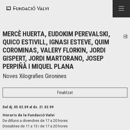
MERCÈ HUERTA, EUDOKIM PEREVALSKI,
C
QUICO ESTIVILL, IGNASI ESTEVE, QUIM
COROMINAS, VALERY FLORKIN, JORDI
GISPERT, JORDI MARTORANO, JOSEP
PERPIÑÀ I MIQUEL PLANA
Noves Xilografies Gironines
Finalitzat
Del dj. 05.02.09
al ds. 21.02.09
Horaris de la Fundació Valvi
De dilluns a divendres de 17 a 20 hores
Dissabtes de 11 a 13 i de 17 a 20 hores