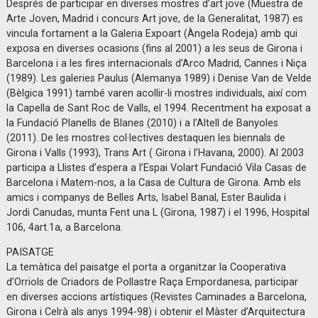
Després de participar en diverses mostres d’art jove (Muestra de
Arte Joven, Madrid i concurs Art jove, de la Generalitat, 1987) es
vincula fortament a la Galeria Expoart (Àngela Rodeja) amb qui
exposa en diverses ocasions (fins al 2001) a les seus de Girona i
Barcelona i a les fires internacionals d’Arco Madrid, Cannes i Niça
(1989). Les galeries Paulus (Alemanya 1989) i Denise Van de Velde
(Bèlgica 1991) també varen acollir-li mostres individuals, així com
la Capella de Sant Roc de Valls, el 1994. Recentment ha exposat a
la Fundació Planells de Blanes (2010) i a l’Altell de Banyoles
(2011). De les mostres col·lectives destaquen les biennals de
Girona i Valls (1993), Trans Art ( Girona i l’Havana, 2000). Al 2003
participa a Llistes d’espera a l’Espai Volart Fundació Vila Casas de
Barcelona i Matem-nos, a la Casa de Cultura de Girona. Amb els
amics i companys de Belles Arts, Isabel Banal, Ester Baulida i
Jordi Canudas, munta Fent una L (Girona, 1987) i el 1996, Hospital
106, 4art.1a, a Barcelona.
PAISATGE
La temàtica del paisatge el porta a organitzar la Cooperativa
d’Orriols de Criadors de Pollastre Raça Empordanesa, participar
en diverses accions artístiques (Revistes Caminades a Barcelona,
Girona i Celrà als anys 1994-98) i obtenir el Màster d’Arquitectura