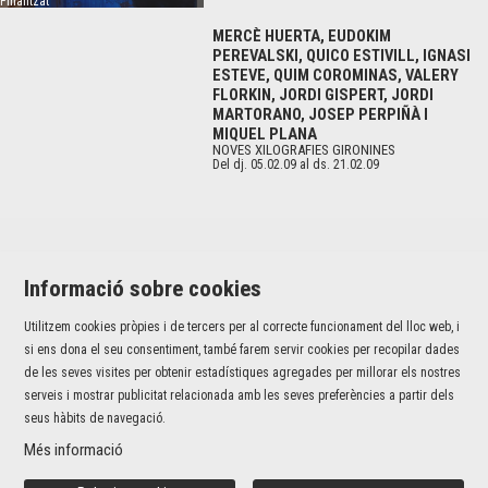
Finalitzat
MERCÈ HUERTA, EUDOKIM
PEREVALSKI, QUICO ESTIVILL, IGNASI
ESTEVE, QUIM COROMINAS, VALERY
FLORKIN, JORDI GISPERT, JORDI
MARTORANO, JOSEP PERPIÑÀ I
MIQUEL PLANA
NOVES XILOGRAFIES GIRONINES
Del dj. 05.02.09
al ds. 21.02.09
Informació sobre cookies
Utilitzem cookies pròpies i de tercers per al correcte funcionament del lloc web, i
Jaume I, 42 baixos | 17001 Girona
si ens dona el seu consentiment, també farem servir cookies per recopilar dades
T 972 226 527 |
info@fundaciovalvi.cat
de les seves visites per obtenir estadístiques agregades per millorar els nostres
serveis i mostrar publicitat relacionada amb les seves preferències a partir dels
Sitemap
|
Avís Legal
|
Ús de Cookies
|
Contacte
seus hàbits de navegació.
Més informació
Link a instagram
Link a youtube