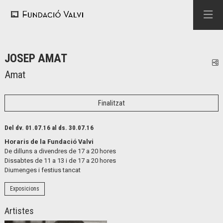
JOSEP AMAT
C
Amat
Finalitzat
Del dv. 01.07.16
al ds. 30.07.16
Horaris de la Fundació Valvi
De dilluns a divendres de 17 a 20 hores
Dissabtes de 11 a 13 i de 17 a 20 hores
Diumenges i festius tancat
Exposicions
Artistes