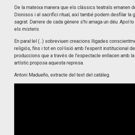
De la mateixa manera que els clàssics teatrals emanen de la
Dionisos i al sacrifici ritual, així també podem desfilar la
sagrat. Darrere de cada gènere s’hi amaga un déu: Apol·lo
els 
misteris
.
En paral·lel (...) sobreviuen creacions lligades conscient
religiós, fins i tot en col·lisió amb l’esperit instituciona
produccions que a través de l’espectacle enllacen amb la id
artístic proposa aquesta represa.
Antoni Madueño, extracte del text del catàleg.