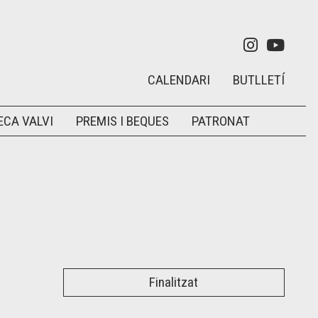
Link a in
Link 
CALENDARI
BUTLLETÍ
ECA VALVI
PREMIS I BEQUES
PATRONAT
Finalitzat