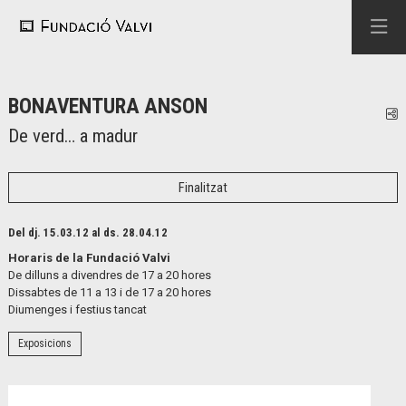
BONAVENTURA ANSON
C
De verd… a madur
Finalitzat
Del dj. 15.03.12
al ds. 28.04.12
Horaris de la Fundació Valvi
De dilluns a divendres de 17 a 20 hores
Dissabtes de 11 a 13 i de 17 a 20 hores
Diumenges i festius tancat
Exposicions