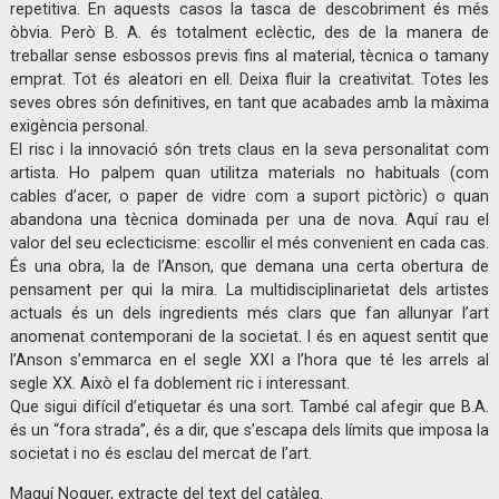
repetitiva. En aquests casos la tasca de descobriment és més
òbvia. Però B. A. és totalment eclèctic, des de la manera de
treballar sense esbossos previs fins al material, tècnica o tamany
emprat. Tot és aleatori en ell. Deixa fluir la creativitat. Totes les
seves obres són definitives, en tant que acabades amb la màxima
exigència personal.
El risc i la innovació són trets claus en la seva personalitat com
artista. Ho palpem quan utilitza materials no habituals (com
cables d’acer, o paper de vidre com a suport pictòric) o quan
abandona una tècnica dominada per una de nova. Aquí rau el
valor del seu eclecticisme: escollir el més convenient en cada cas.
És una obra, la de l’Anson, que demana una certa obertura de
pensament per qui la mira. La multidisciplinarietat dels artistes
actuals és un dels ingredients més clars que fan allunyar l’art
anomenat contemporani de la societat. I és en aquest sentit que
l’Anson s’emmarca en el segle XXI a l’hora que té les arrels al
segle XX. Això el fa doblement ric i interessant.
Que sigui difícil d’etiquetar és una sort. També cal afegir que B.A.
és un “fora strada”, és a dir, que s’escapa dels límits que imposa la
societat i no és esclau del mercat de l’art.
Maguí Noguer, extracte del text del catàleg.