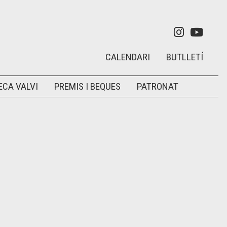
Link a in
Link 
CALENDARI
BUTLLETÍ
ECA VALVI
PREMIS I BEQUES
PATRONAT