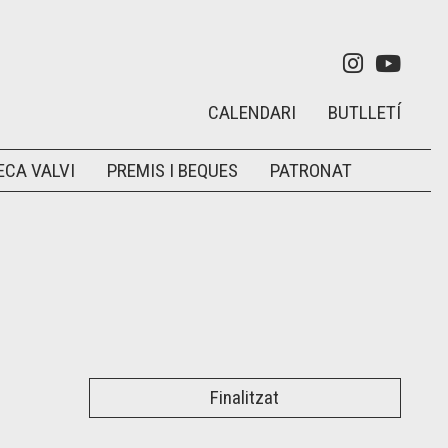
Link a in
Link 
CALENDARI
BUTLLETÍ
ECA VALVI
PREMIS I BEQUES
PATRONAT
Finalitzat