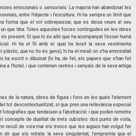
ncies emocionals o sensorials. La majoria han abandonat les
ionals, entre l’objecte i l’escultura. Hi ha sempre un límit que
i una forma que el vol sobrepassar, que es deixa veure al seu
a, un que tiba. Totes aquestes forces contingudes en les obres
és present. Sí que hi és allò que ha acompanyat l’ésser humà
icial. Hi ha el fil amb el qual ha teixit la seva vestimenta
l plàstic, que no ho és gens); hi ha el mirall on s’ha emmirallat
s ha escrit o dibuixat (hi ha, de fet, els papers que s’han fet
na a l’hotel, i que contenen rastres i senyals de la seva antiga
es de la natura, obres de figura i fons en les quals l’element
 del tot descontextualitzat, sí que pren una rellevància especial
int fotografies que tendeixen a l’abstracció i que poden remetre
el concepte de dualitat de trets cubistes: dos punts de vista,
 recull de vora mar els troncs que les aigües han volgut fer
m dir que els retrata: la seva singularitat, l’empremta que el