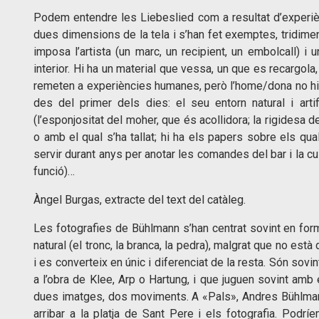
Podem entendre les Liebeslied com a resultat d’experiè
dues dimensions de la tela i s’han fet exemptes, tridimens
imposa l’artista (un marc, un recipient, un embolcall) 
interior. Hi ha un material que vessa, un que es recargol
remeten a experiències humanes, però l’home/dona no hi 
des del primer dels dies: el seu entorn natural i artif
(l’esponjositat del moher, que és acollidora; la rigidesa de
o amb el qual s’ha tallat; hi ha els papers sobre els qual
servir durant anys per anotar les comandes del bar i la cui
funció)…
Àngel Burgas, extracte del text del catàleg.
Les fotografies de Bühlmann s’han centrat sovint en form
natural (el tronc, la branca, la pedra), malgrat que no està
i es converteix en únic i diferenciat de la resta. Són sov
a l’obra de Klee, Arp o Hartung, i que juguen sovint amb 
dues imatges, dos moviments. A «Pals», Andres Bühlmann
arribar a la platja de Sant Pere i els fotografia. Podríe