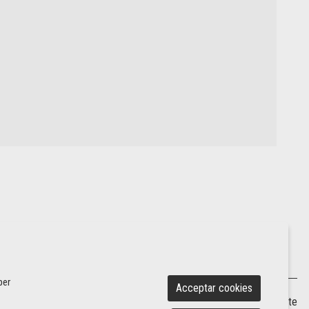
per
Acceptar cookies
Sitemap
|
Avís Legal
|
Ús de Cookies
|
Contacte