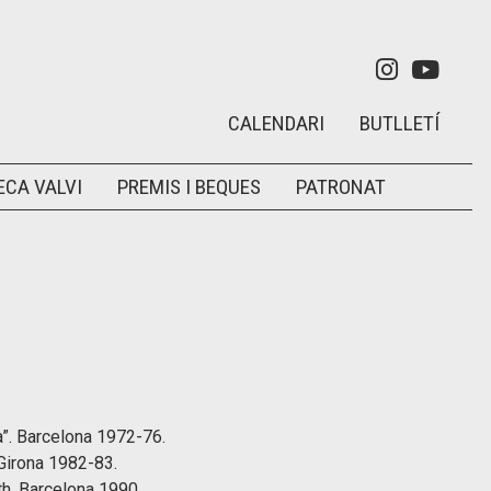
Link a in
Link 
CALENDARI
BUTLLETÍ
ECA VALVI
PREMIS I BEQUES
PATRONAT
ja”. Barcelona 1972-76.
Girona 1982-83.
th. Barcelona 1990.