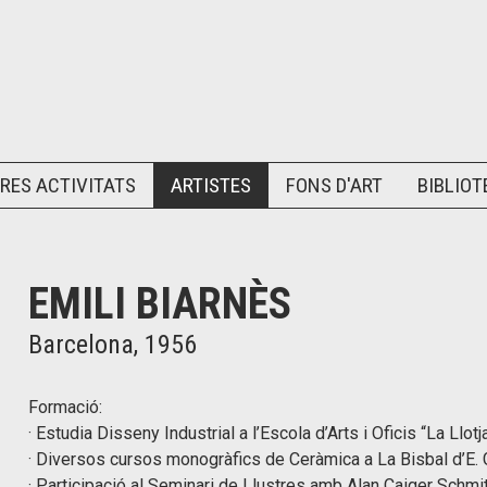
RES ACTIVITATS
ARTISTES
FONS D'ART
BIBLIOT
EMILI BIARNÈS
Barcelona, 1956
Formació:
· Estudia Disseny Industrial a l’Escola d’Arts i Oficis “La Llot
· Diversos cursos monogràfics de Ceràmica a La Bisbal d’E. 
· Participació al Seminari de Llustres amb Alan Caiger Schmi