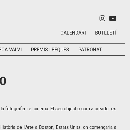
Link a in
Link 
CALENDARI
BUTLLETÍ
ECA VALVI
PREMIS I BEQUES
PATRONAT
RO
la fotografia i el cinema. El seu objectiu com a creador és
Història de l’Arte a Boston, Estats Units, on començaria a