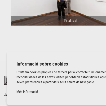
Finalitzat
Informació sobre cookies
Utilitzem cookies pròpies i de tercers per al correcte funcionamen
recopilar dades de les seves visites per obtenir estadístiques agre
seves preferències a partir dels seus hàbits de navegació.
Més informació
Jaume I, 42 baixos | 17001 Girona
T 972 226 527 |
info@fundaciovalvi.cat