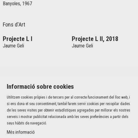
Banyoles, 1967
Fons d'Art
Projecte L I
Projecte L II, 2018
Jaume Geli
Jaume Geli
Informació sobre cookies
Utilitzem cookies pròpies i de tercers per al correcte funcionament del lloc web, i
Jaume I, 42 baixos | 17001 Girona
si ens dona el seu consentiment, també farem servir cookies per recopilar dades
T 972 226 527 |
info@fundaciovalvi.cat
de les seves visites per obtenir estadístiques agregades per millorar els nostres
serveis i mostrar publicitat relacionada amb les seves preferències a partir dels
Sitemap
|
Avís Legal
|
Ús de Cookies
|
Contacte
seus hàbits de navegació.
Més informació
Link a instagram
Link a youtube