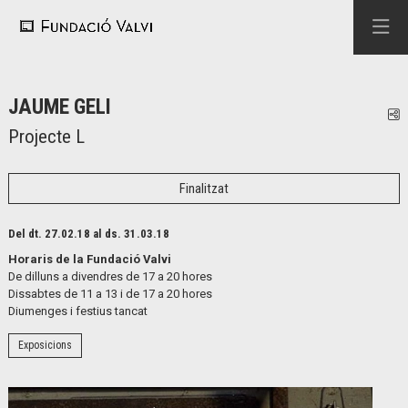
JAUME GELI
C
Projecte L
Finalitzat
Del dt. 27.02.18
al ds. 31.03.18
Horaris de la Fundació Valvi
De dilluns a divendres de 17 a 20 hores
Dissabtes de 11 a 13 i de 17 a 20 hores
Diumenges i festius tancat
Exposicions