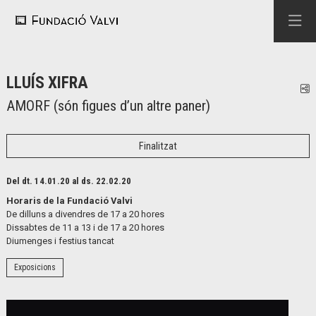
LLUÍS XIFRA
C
AMORF (són figues d’un altre paner)
Finalitzat
Del dt. 14.01.20
al ds. 22.02.20
Horaris de la Fundació Valvi
De dilluns a divendres de 17 a 20 hores
Dissabtes de 11 a 13 i de 17 a 20 hores
Diumenges i festius tancat
Exposicions