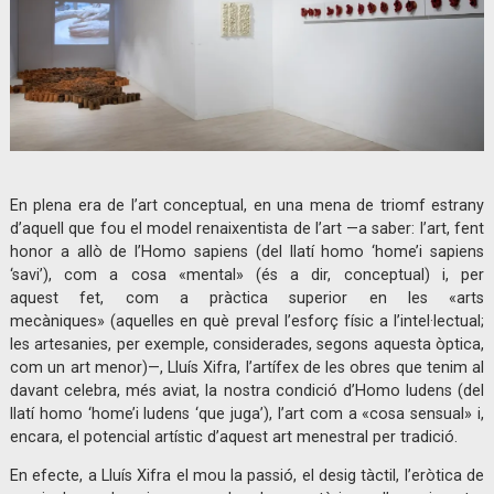
Diapositiva 1 de 1
En plena era de l’art conceptual, en una mena de triomf estrany
d’aquell que fou el model renaixentista de l’art —a saber: l’art, fent
honor a allò de l’Homo sapiens (del llatí homo ‘home’i sapiens
‘savi’), com a cosa «mental» (és a dir, conceptual) i, per
aquest fet, com a pràctica superior en les «arts
mecàniques» (aquelles en què preval l’esforç físic a l’intel·lectual;
les artesanies, per exemple, considerades, segons aquesta òptica,
com un art menor)—, Lluís Xifra, l’artífex de les obres que tenim al
davant celebra, més aviat, la nostra condició d’Homo ludens (del
llatí homo ‘home’i ludens ‘que juga’), l’art com a «cosa sensual» i,
encara, el potencial artístic d’aquest art menestral per tradició.
En efecte, a Lluís Xifra el mou la passió, el desig tàctil, l’eròtica de