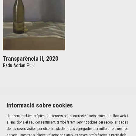
Transparència II, 2020
Radu Adrian Puiu
Informació sobre cookies
Utilitzem cookies pròpies i de tercers per al correcte funcionament del lloc web, i
Jaume I, 42 baixos | 17001 Girona
si ens dona el seu consentiment, també farem servir cookies per recopilar dades
T 972 226 527 |
info@fundaciovalvi.cat
de les seves visites per obtenir estadístiques agregades per millorar els nostres
serveis i mostrar publicitat relacionada amb les seves preferències a partir dels