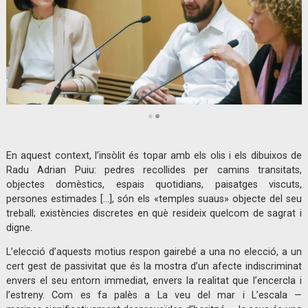
Diapositiva 2 de 2: Radu Adrian Puiu | © Claudi Valentí
En aquest context, l’insòlit és topar amb els olis i els dibuixos de
Radu Adrian Puiu: pedres recollides per camins transitats,
objectes domèstics, espais quotidians, paisatges viscuts,
persones estimades […], són els «temples suaus» objecte del seu
treball; existències discretes en què resideix quelcom de sagrat i
digne.
L’elecció d’aquests motius respon gairebé a una no elecció, a un
cert gest de passivitat que és la mostra d’un afecte indiscriminat
envers el seu entorn immediat, envers la realitat que l’encercla i
l’estreny. Com es fa palès a La veu del mar i L’escala —