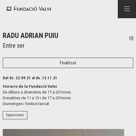
RADU ADRIAN PUIU
C
Entre ser
Finalitzat
Del dc. 22.09.21
al ds. 13.11.21
Horaris de la Fundació Valvi
De dilluns a divendres de 17 a 20 hores
Dissabtes de 11 a 13 i de 17 a 20 hores
Diumenges i festius tancat
Exposicions