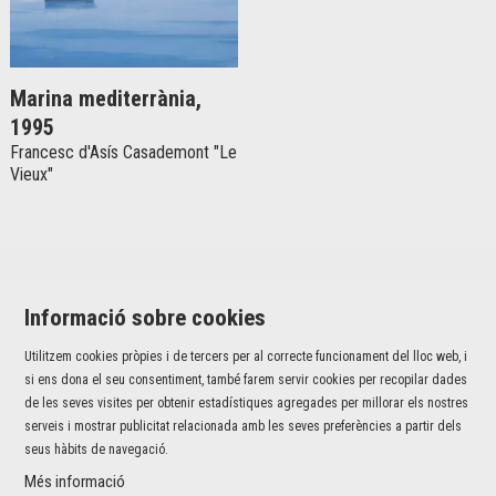
Marina mediterrània,
1995
Francesc d'Asís Casademont "Le
Vieux"
Informació sobre cookies
Utilitzem cookies pròpies i de tercers per al correcte funcionament del lloc web, i
Jaume I, 42 baixos | 17001 Girona
si ens dona el seu consentiment, també farem servir cookies per recopilar dades
T 972 226 527 |
info@fundaciovalvi.cat
de les seves visites per obtenir estadístiques agregades per millorar els nostres
serveis i mostrar publicitat relacionada amb les seves preferències a partir dels
Sitemap
|
Avís Legal
|
Ús de Cookies
|
Contacte
seus hàbits de navegació.
Més informació