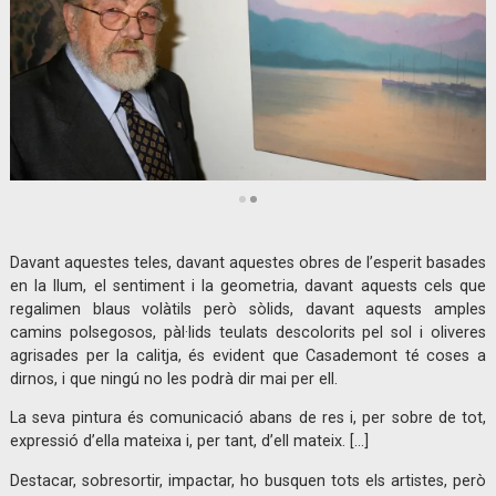
Diapositiva 2 de 2: Francesc d’Assís Casademont, Le Vieux | © Claudi Valentí
Davant aquestes teles, davant aquestes obres de l’esperit basades
en la llum, el sentiment i la geometria, davant aquests cels que
regalimen blaus volàtils però sòlids, davant aquests amples
camins polsegosos, pàl·lids teulats descolorits pel sol i oliveres
agrisades per la calitja, és evident que Casademont té coses a
dirnos, i que ningú no les podrà dir mai per ell.
La seva pintura és comunicació abans de res i, per sobre de tot,
expressió d’ella mateixa i, per tant, d’ell mateix. […]
Destacar, sobresortir, impactar, ho busquen tots els artistes, però