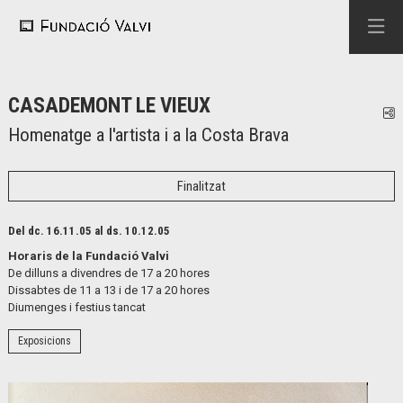
CASADEMONT LE VIEUX
C
Homenatge a l'artista i a la Costa Brava
Finalitzat
Del dc. 16.11.05
al ds. 10.12.05
Horaris de la Fundació Valvi
De dilluns a divendres de 17 a 20 hores
Dissabtes de 11 a 13 i de 17 a 20 hores
Diumenges i festius tancat
Exposicions