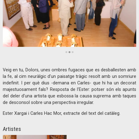
Diapositiva 2 de 3: Dolors Bosch | © Claudi Valentí
Veig en tu, Dolors, unes ombres fugaces que es desballesten amb
la fe, al cim neuràlgic d'un paisatge tràgic resolt amb un somriure
indefinit. I per què dius -demana en Carles- que hi ha un decorat
majestuosament fals? Resposta de l'Ester: potser són els apunts
del deler d'una artista que esbossa la causa suprema amb taques
de desconsol sobre una perspectiva irregular.
Ester Xargai i Carles Hac Mor, extracte del text del catàleg.
Artistes