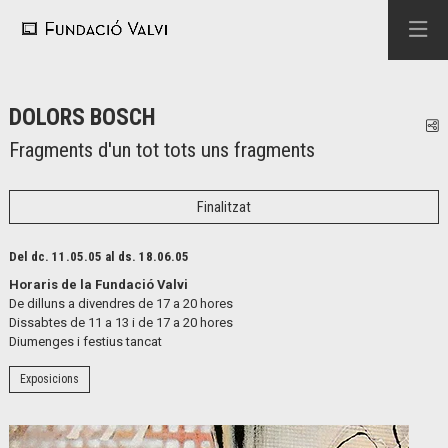
DOLORS BOSCH
C
Fragments d'un tot tots uns fragments
Finalitzat
Del dc. 11.05.05
al ds. 18.06.05
Horaris de la Fundació Valvi
De dilluns a divendres de 17 a 20 hores
Dissabtes de 11 a 13 i de 17 a 20 hores
Diumenges i festius tancat
Exposicions