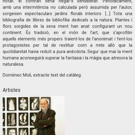
notar; el contrari seria negar-li sensibilitat. Periòdicament,
amb una intermitència no calculada però assumida per l’autor,
sorgeixen espectaculars jardins florals interiors. […] Tota una
bibliografia de llibres de bibliofília dedicats a la natura. Plantes i
flors sorgides de la seva ment han anat configurant un nou
continent. És tradició, en el món de l’art, que s’aprofitin
aquells elements més propers traient-los de l’anonimat i fent-los
protagonistes per tal de restituir com a mite allò que la
quotidianitat havia reduït a pura anècdota. Segur que mai la ment
humana aconseguirà superar la fantasia i la màgia que atresora la
naturalesa.
Domènec Moli, extracte text del catàleg.
Artistes