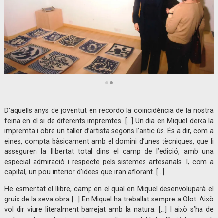
Diapositiva 2 de 2: Miquel Plana | © Claudi Valentí
D’aquells anys de joventut en recordo la coincidència de la nostra
feina en el si de diferents impremtes. […] Un dia en Miquel deixa la
impremta i obre un taller d’artista segons l’antic ús. És a dir, com a
eines, compta bàsicament amb el domini d’unes tècniques, que li
asseguren la llibertat total dins el camp de l’edició, amb una
especial admiració i respecte pels sistemes artesanals. I, com a
capital, un pou interior d’idees que iran aflorant. […]
He esmentat el llibre, camp en el qual en Miquel desenvoluparà el
gruix de la seva obra […] En Miquel ha treballat sempre a Olot. Això
vol dir viure literalment barrejat amb la natura. […] I això s’ha de