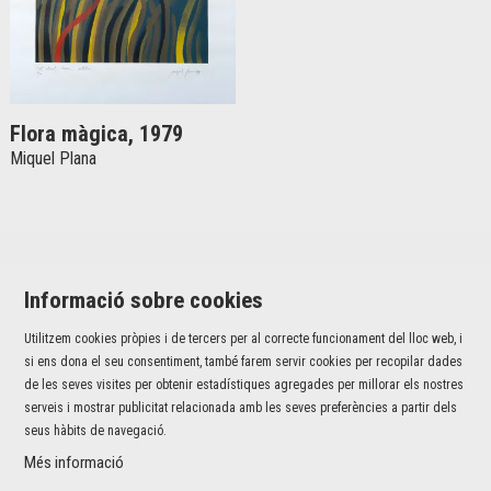
Flora màgica, 1979
Miquel Plana
Informació sobre cookies
Utilitzem cookies pròpies i de tercers per al correcte funcionament del lloc web, i
si ens dona el seu consentiment, també farem servir cookies per recopilar dades
Jaume I, 42 baixos | 17001 Girona
de les seves visites per obtenir estadístiques agregades per millorar els nostres
T 972 226 527 |
info@fundaciovalvi.cat
serveis i mostrar publicitat relacionada amb les seves preferències a partir dels
Sitemap
|
Avís Legal
|
Ús de Cookies
|
Contacte
seus hàbits de navegació.
Més informació
Link a instagram
Link a youtube