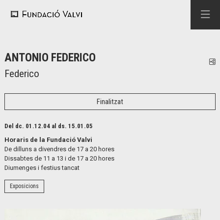
ANTONIO FEDERICO
C
Federico
Finalitzat
Del dc. 01.12.04
al ds. 15.01.05
Horaris de la Fundació Valvi
De dilluns a divendres de 17 a 20 hores
Dissabtes de 11 a 13 i de 17 a 20 hores
Diumenges i festius tancat
Exposicions