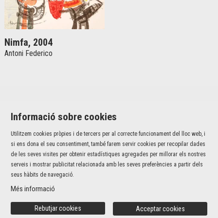
Nimfa, 2004
Antoni Federico
Informació sobre cookies
Utilitzem cookies pròpies i de tercers per al correcte funcionament del lloc web, i
Jaume I, 42 baixos | 17001 Girona
si ens dona el seu consentiment, també farem servir cookies per recopilar dades
T 972 226 527 |
info@fundaciovalvi.cat
de les seves visites per obtenir estadístiques agregades per millorar els nostres
serveis i mostrar publicitat relacionada amb les seves preferències a partir dels
Sitemap
|
Avís Legal
|
Ús de Cookies
|
Contacte
seus hàbits de navegació.
Més informació
Link a instagram
Link a youtube
Rebutjar cookies
Acceptar cookies