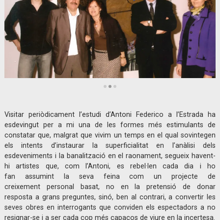
Diapositiva 2 de 3: Antonio Federico | © Claudi Valentí
Visitar periòdicament l’estudi d’Antoni Federico a l’Estrada ha
esdevingut per a mi una de les formes més estimulants de
constatar que, malgrat que vivim un temps en el qual sovintegen
els intents d’instaurar la superficialitat en l’anàlisi dels
esdeveniments i la banalització en el raonament, segueix havent-
hi artistes que, com l’Antoni, es rebel·len cada dia i ho
fan assumint la seva feina com un projecte de
creixement personal basat, no en la pretensió de donar
resposta a grans preguntes, sinó, ben al contrari, a convertir les
seves obres en interrogants que conviden els espectadors a no
resignar-se i a ser cada cop més capaços de viure en la incertesa.