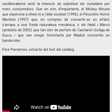
neoliberalisme amb la intenció de substituir els ciutadans per
mers consumidors. Que en són, d’inquietants, el Mickey Mouse
que esperona a
Uneix-te a l’alta societat
(1995), el
Pinocchio Horror
Machine
(1997) que, en comptes de convertir-se en infant,
s’arrapa a una freda naturalesa mecànica, o els
Heidi
i
Marco
(ambdós de 2002) que fan olor de perfum de Cacharel i botiga de
Gucci, i que van onejar triomfants per Madrid convertits en
banderoles.
Pere Parramon, extracte del text del catàleg.