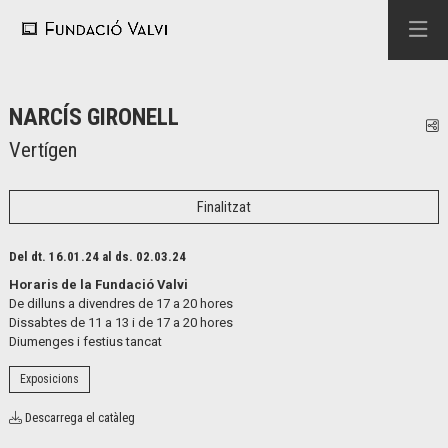
NARCÍS GIRONELL
C
Vertígen
Finalitzat
Del dt. 16.01.24
al ds. 02.03.24
Horaris de la Fundació Valvi
De dilluns a divendres de 17 a 20 hores
Dissabtes de 11 a 13 i de 17 a 20 hores
Diumenges i festius tancat
Exposicions
Descarrega el catàleg