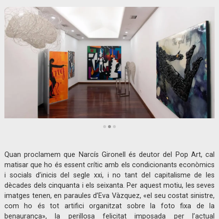
Diapositiva 2 de 3: Narcís Gironell | © Claudi Valentí
Quan proclamem que Narcís Gironell és deutor del Pop Art, cal
matisar que ho és essent crític amb els condicionants econòmics
i socials d’inicis del segle xxi, i no tant del capitalisme de les
dècades dels cinquanta i els seixanta. Per aquest motiu, les seves
imatges tenen, en paraules d’Eva Vàzquez, «el seu costat sinistre,
com ho és tot artifici organitzat sobre la foto fixa de la
benaurança», la perillosa felicitat imposada per l’actual