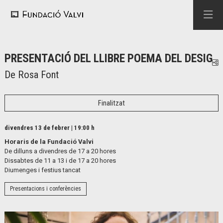
PRESENTACIÓ DEL LLIBRE POEMA DEL DESIG
C
De Rosa Font
Finalitzat
divendres 13 de febrer
|
19:00 h
Horaris de la Fundació Valvi
De dilluns a divendres de 17 a 20 hores
Dissabtes de 11 a 13 i de 17 a 20 hores
Diumenges i festius tancat
Presentacions i conferències