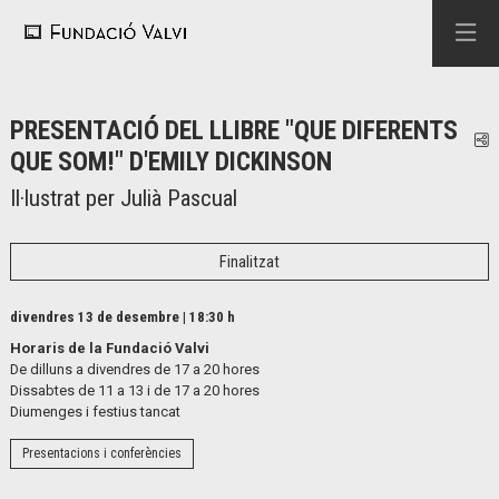
PRESENTACIÓ DEL LLIBRE "QUE DIFERENTS
C
QUE SOM!" D'EMILY DICKINSON
Il·lustrat per Julià Pascual
Finalitzat
divendres 13 de desembre
|
18:30 h
Horaris de la Fundació Valvi
De dilluns a divendres de 17 a 20 hores
Dissabtes de 11 a 13 i de 17 a 20 hores
Diumenges i festius tancat
Presentacions i conferències