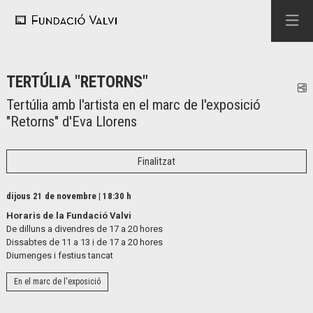
TERTÚLIA "RETORNS"
C
Tertúlia amb l'artista en el marc de l'exposició
"Retorns" d'Eva Llorens
Finalitzat
dijous 21 de novembre
|
18:30 h
Horaris de la Fundació Valvi
De dilluns a divendres de 17 a 20 hores
Dissabtes de 11 a 13 i de 17 a 20 hores
Diumenges i festius tancat
En el marc de l'exposició