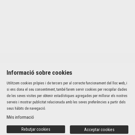
Informació sobre cookies
Utilitzem cookies pròpies i de tercers per al correcte funcionament del lloc web, i
Jaume I, 42 baixos | 17001 Girona
si ens dona el seu consentiment, també farem servir cookies per recopilar dades
T 972 226 527 |
info@fundaciovalvi.cat
de les seves visites per obtenir estadístiques agregades per millorar els nostres
serveis i mostrar publicitat relacionada amb les seves preferències a partir dels
Sitemap
|
Avís Legal
|
Ús de Cookies
|
Contacte
seus hàbits de navegació.
Més informació
Link a instagram
Link a youtube
Rebutjar cookies
Acceptar cookies