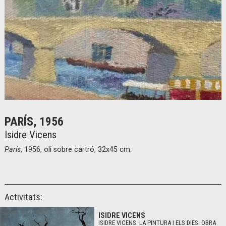
Diapositiva 1 de 1
PARÍS, 1956
Isidre Vicens
París
, 1956, oli sobre cartró, 32x45 cm.
Activitats:
ISIDRE VICENS
ISIDRE VICENS. LA PINTURA I ELS DIES. OBRA