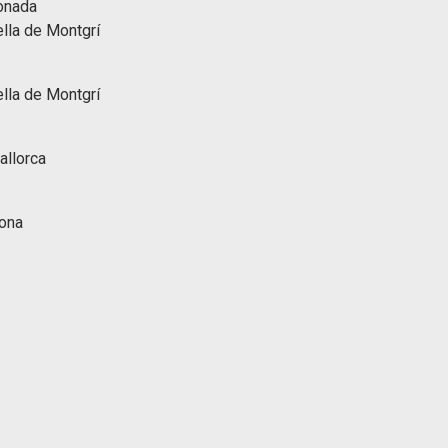
donada
lla de Montgrí
lla de Montgrí
allorca
lona