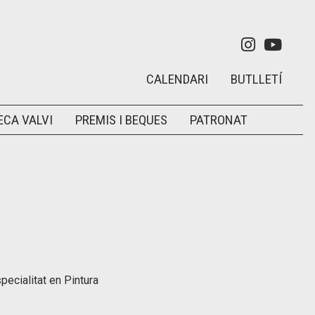
Link a in
Link 
CALENDARI
BUTLLETÍ
ECA VALVI
PREMIS I BEQUES
PATRONAT
pecialitat en Pintura