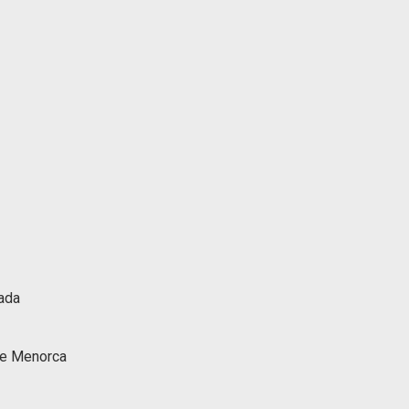
nada
 de Menorca