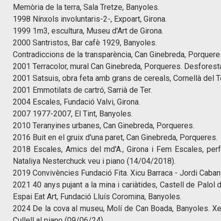
Memòria de la terra, Sala Tretze, Banyoles.
1998 Nínxols involuntaris-2-, Expoart, Girona.
1999 1m3, escultura, Museu d'Art de Girona.
2000 Santristos, Bar cafè 1929, Banyoles.
Contradiccions de la transparència, Can Ginebreda, Porquere
2001 Terracolor, mural Can Ginebreda, Porqueres. Desforest
2001 Satsuis, obra feta amb grans de cereals, Cornellà del Te
2001 Emmotilats de cartró, Sarrià de Ter.
2004 Escales, Fundació Valvi, Girona.
2007 1977-2007, El Tint, Banyoles.
2010 Teranyines urbanes, Can Ginebreda, Porqueres.
2016 Buit en el gruix d'una paret, Can Ginebreda, Porqueres.
2018 Escales, Amics del md'A., Girona i Fem Escales, per
Nataliya Nesterchuck veu i piano (14/04/2018).
2019 Convivències Fundació Fita. Xicu Barraca - Jordi Cabany
2021 40 anys pujant a la mina i cariàtides, Castell de Palol d
Espai Eat Art, Fundació Lluís Coromina, Banyoles.
2024 De la cova al museu, Molí de Can Boada, Banyoles. Xer
Cullell al piano (09/06/24).