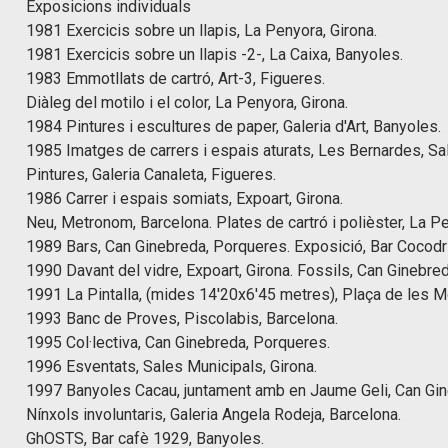
Exposicions individuals
1981 Exercicis sobre un llapis, La Penyora, Girona.
1981 Exercicis sobre un llapis -2-, La Caixa, Banyoles.
1983 Emmotllats de cartró, Art-3, Figueres.
Diàleg del motilo i el color, La Penyora, Girona.
1984 Pintures i escultures de paper, Galeria d'Art, Banyoles.
1985 Imatges de carrers i espais aturats, Les Bernardes, Sal
Pintures, Galeria Canaleta, Figueres.
1986 Carrer i espais somiats, Expoart, Girona.
Neu, Metronom, Barcelona. Plates de cartró i polièster, La Pe
1989 Bars, Can Ginebreda, Porqueres. Exposició, Bar Cocodril
1990 Davant del vidre, Expoart, Girona. Fossils, Can Ginebre
1991 La Pintalla, (mides 14'20x6'45 metres), Plaça de les 
1993 Banc de Proves, Piscolabis, Barcelona.
1995 Col·lectiva, Can Ginebreda, Porqueres.
1996 Esventats, Sales Municipals, Girona.
1997 Banyoles Cacau, juntament amb en Jaume Geli, Can Gin
Nínxols involuntaris, Galeria Angela Rodeja, Barcelona.
GhOSTS, Bar cafè 1929, Banyoles.