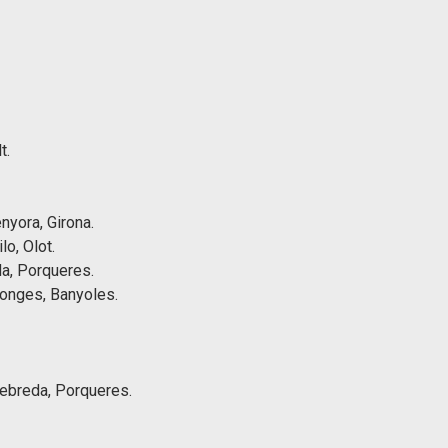
t.
nyora, Girona.
o, Olot.
da, Porqueres.
Monges, Banyoles.
ebreda, Porqueres.