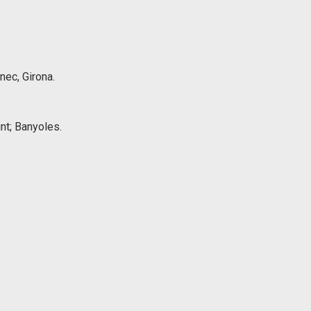
ec, Girona.
int; Banyoles.