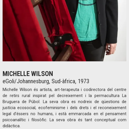
Diapositiva 1 de 1
MICHELLE WILSON
eGoli/Johannesburg, Sud-àfrica, 1973
Michelle Wilson és artista, art-terapeuta i codirectora del centre
de retirs rural inspirat pel decreixement i la permacultura La
Bruguera de Púbol. La seva obra es nodreix de qüestions de
justícia ecosocial, ecofeminisme i dels drets i el reconeixement
legal d’éssers no humans, i està emmarcada en el pensament
psicoanalític i filosòfic. La seva obra és tant conceptual com
didàctica.