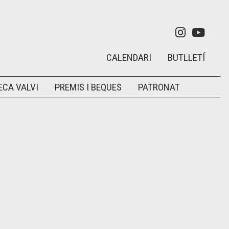
Link a in
Link 
CALENDARI
BUTLLETÍ
ECA VALVI
PREMIS I BEQUES
PATRONAT