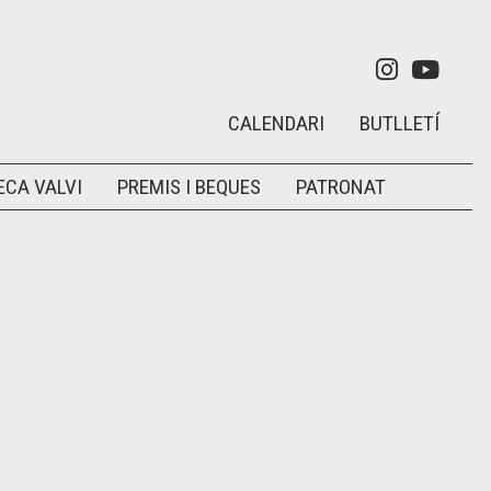
Link a in
Link 
CALENDARI
BUTLLETÍ
ECA VALVI
PREMIS I BEQUES
PATRONAT